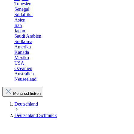
Tunesien
Senegal
Südafrika
Asien
Iran
Japan
Saudi Arabien
Südkorea
Amerika
Kanada
Mexiko
USA
Ozeanien
Australien
Neuseeland
Menü schließen
Deutschland
Deutschland Schmuck