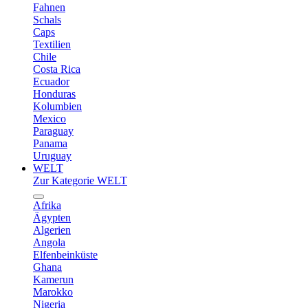
Fahnen
Schals
Caps
Textilien
Chile
Costa Rica
Ecuador
Honduras
Kolumbien
Mexico
Paraguay
Panama
Uruguay
WELT
Zur Kategorie WELT
Afrika
Ägypten
Algerien
Angola
Elfenbeinküste
Ghana
Kamerun
Marokko
Nigeria