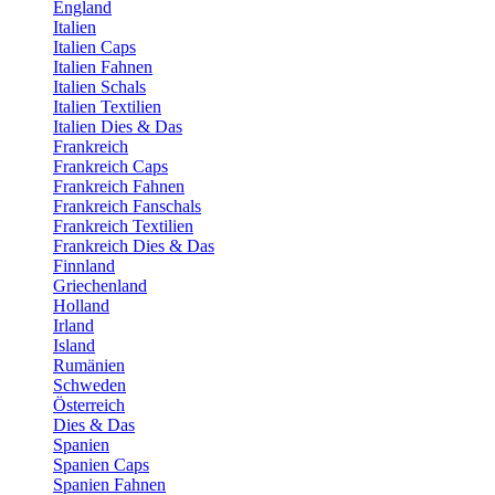
England
Italien
Italien Caps
Italien Fahnen
Italien Schals
Italien Textilien
Italien Dies & Das
Frankreich
Frankreich Caps
Frankreich Fahnen
Frankreich Fanschals
Frankreich Textilien
Frankreich Dies & Das
Finnland
Griechenland
Holland
Irland
Island
Rumänien
Schweden
Österreich
Dies & Das
Spanien
Spanien Caps
Spanien Fahnen