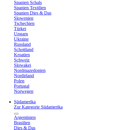
Spanien Schals
Spanien Textilien
Spanien Dies & Das
Slowenien
Tschechien
Türkei
Ungarn
Ukraine
Russland
Schottland
Kroatien
Schweiz
Slowakei
Nordmazedonien
Nordirland
Polen
Portugal
Norwegen
Südamerika
Zur Kategorie Südamerika
Argentinien
Brasilien
Dies & Das