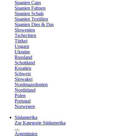
Spanien Caps
Spanien Fahnen
Spanien Schals
Spanien Textilien
Spanien Dies & Das
Slowenien
Tschechien
Türkei
Ungarn
Ukraine
Russland
Schottland
Kroatien
Schweiz
Slowakei
Nordmazedonien
Nordirland
Polen
Portugal
Norwegen
Südamerika
Zur Kategorie Südamerika
Argentinien