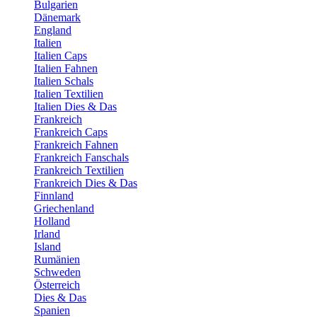
Bulgarien
Dänemark
England
Italien
Italien Caps
Italien Fahnen
Italien Schals
Italien Textilien
Italien Dies & Das
Frankreich
Frankreich Caps
Frankreich Fahnen
Frankreich Fanschals
Frankreich Textilien
Frankreich Dies & Das
Finnland
Griechenland
Holland
Irland
Island
Rumänien
Schweden
Österreich
Dies & Das
Spanien