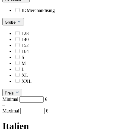
IDMerchandising
Größe
128
140
152
164
S
M
L
XL
XXL
Preis
Minimal
€
–
Maximal
€
Italien