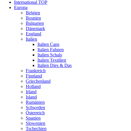
International TOP
Europa
Belgien
Bosnien
Bulgarien
Dänemark
England
Italien
Italien Caps
Italien Fahnen
Italien Schals
Italien Textilien
Italien Dies & Das
Frankreich
Finnland
Griechenland
Holland
Irland
Island
Rumänien
Schweden
Österreich
Spanien
Slowenien
Tschechien