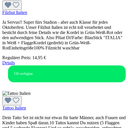
Filzhut Italien
Ja Servus!! Super fürs Stadion - aber auch Klasse für jedes
Oktoberfest. Unser Filzhut Italien ist echt toll verarbeitet und
besticht durch feine Details wie die Kordel in Grün-Weiß-Rot oder
den aufwendigen Stick. Also Pfüat Di!Farbe: BlauStick "ITALIA"
in Weiß + FlaggeKordel (gedreht) in Grün-Weiß-
RotEinheitsgröße100% Filznicht waschbar
Regulärer Preis:
14,95 €
Details
150
verfügbar
Tattoo Italien
Dein Tatto Set ist nicht nur etwas für harte Männer, auch Frauen und
Kinder haben Spaß daran.10 Tattos kannst Du nutzen (5 Flaggen
und 5 wehende Flaggen).Und so geht’s: ausschneiden, anfeuchten,