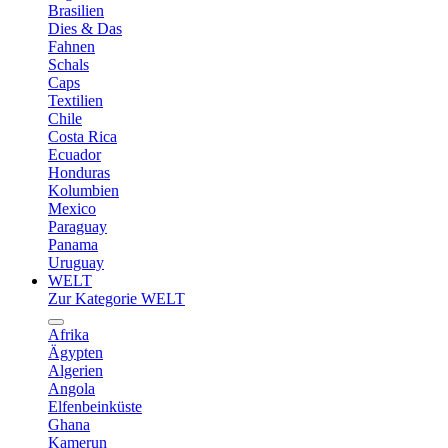
Brasilien
Dies & Das
Fahnen
Schals
Caps
Textilien
Chile
Costa Rica
Ecuador
Honduras
Kolumbien
Mexico
Paraguay
Panama
Uruguay
WELT
Zur Kategorie WELT
Afrika
Ägypten
Algerien
Angola
Elfenbeinküste
Ghana
Kamerun