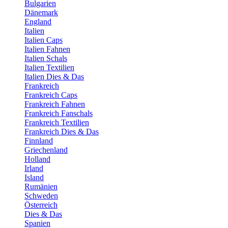
Bulgarien
Dänemark
England
Italien
Italien Caps
Italien Fahnen
Italien Schals
Italien Textilien
Italien Dies & Das
Frankreich
Frankreich Caps
Frankreich Fahnen
Frankreich Fanschals
Frankreich Textilien
Frankreich Dies & Das
Finnland
Griechenland
Holland
Irland
Island
Rumänien
Schweden
Österreich
Dies & Das
Spanien