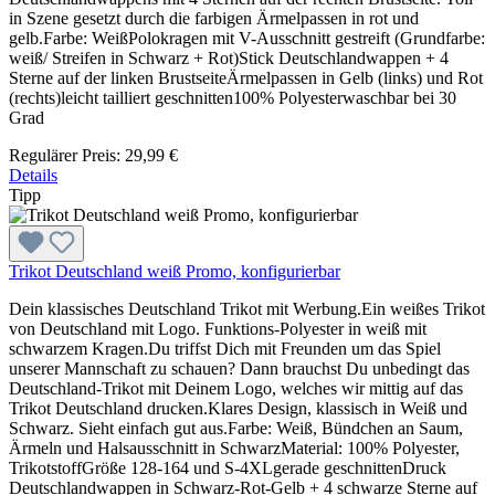
in Szene gesetzt durch die farbigen Ärmelpassen in rot und
gelb.Farbe: WeißPolokragen mit V-Ausschnitt gestreift (Grundfarbe:
weiß/ Streifen in Schwarz + Rot)Stick Deutschlandwappen + 4
Sterne auf der linken BrustseiteÄrmelpassen in Gelb (links) und Rot
(rechts)leicht tailliert geschnitten100% Polyesterwaschbar bei 30
Grad
Regulärer Preis:
29,99 €
Details
Tipp
Trikot Deutschland weiß Promo, konfigurierbar
Dein klassisches Deutschland Trikot mit Werbung.Ein weißes Trikot
von Deutschland mit Logo. Funktions-Polyester in weiß mit
schwarzem Kragen.Du triffst Dich mit Freunden um das Spiel
unserer Mannschaft zu schauen? Dann brauchst Du unbedingt das
Deutschland-Trikot mit Deinem Logo, welches wir mittig auf das
Trikot Deutschland drucken.Klares Design, klassisch in Weiß und
Schwarz. Sieht einfach gut aus.Farbe: Weiß, Bündchen an Saum,
Ärmeln und Halsausschnitt in SchwarzMaterial: 100% Polyester,
TrikotstoffGröße 128-164 und S-4XLgerade geschnittenDruck
Deutschlandwappen in Schwarz-Rot-Gelb + 4 schwarze Sterne auf