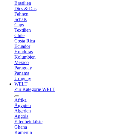
Brasilien
Dies & Das
Fahnen
Schals
Caps
Textilien
Chile
Costa Rica
Ecuador
Honduras
Kolumbien
Mexico
Paraguay
Panama
Uruguay
WELT
Zur Kategorie WELT
Afrika
Ägypten
Algerien
Angola
Elfenbeinküste
Ghana
Kamerun