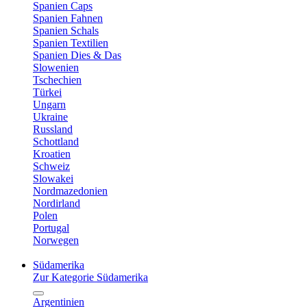
Spanien Caps
Spanien Fahnen
Spanien Schals
Spanien Textilien
Spanien Dies & Das
Slowenien
Tschechien
Türkei
Ungarn
Ukraine
Russland
Schottland
Kroatien
Schweiz
Slowakei
Nordmazedonien
Nordirland
Polen
Portugal
Norwegen
Südamerika
Zur Kategorie Südamerika
Argentinien