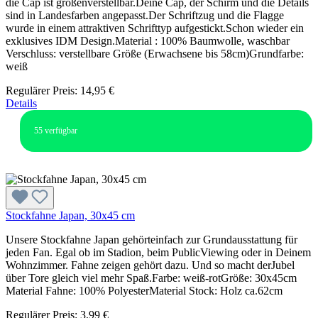
die Cap ist größenverstellbar.Deine Cap, der Schirm und die Details
sind in Landesfarben angepasst.Der Schriftzug und die Flagge
wurde in einem attraktiven Schrifttyp aufgestickt.Schon wieder ein
exklusives IDM Design.Material : 100% Baumwolle, waschbar
Verschluss: verstellbare Größe (Erwachsene bis 58cm)Grundfarbe:
weiß
Regulärer Preis:
14,95 €
Details
55
verfügbar
Stockfahne Japan, 30x45 cm
Unsere Stockfahne Japan gehörteinfach zur Grundausstattung für
jeden Fan. Egal ob im Stadion, beim PublicViewing oder in Deinem
Wohnzimmer. Fahne zeigen gehört dazu. Und so macht derJubel
über Tore gleich viel mehr Spaß.Farbe: weiß-rotGröße: 30x45cm
Material Fahne: 100% PolyesterMaterial Stock: Holz ca.62cm
Regulärer Preis:
3,99 €