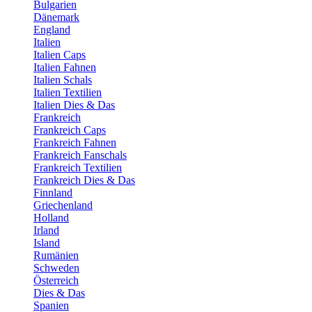
Bulgarien
Dänemark
England
Italien
Italien Caps
Italien Fahnen
Italien Schals
Italien Textilien
Italien Dies & Das
Frankreich
Frankreich Caps
Frankreich Fahnen
Frankreich Fanschals
Frankreich Textilien
Frankreich Dies & Das
Finnland
Griechenland
Holland
Irland
Island
Rumänien
Schweden
Österreich
Dies & Das
Spanien