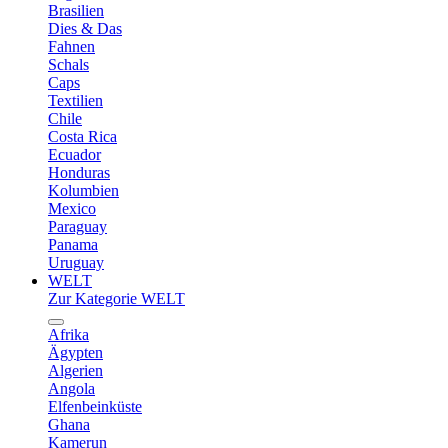
Brasilien
Dies & Das
Fahnen
Schals
Caps
Textilien
Chile
Costa Rica
Ecuador
Honduras
Kolumbien
Mexico
Paraguay
Panama
Uruguay
WELT
Zur Kategorie WELT
Afrika
Ägypten
Algerien
Angola
Elfenbeinküste
Ghana
Kamerun