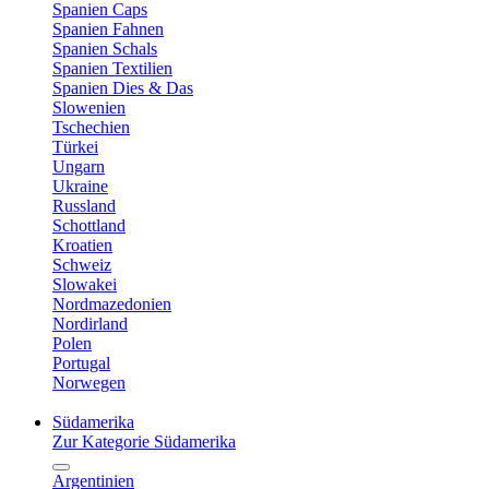
Spanien Caps
Spanien Fahnen
Spanien Schals
Spanien Textilien
Spanien Dies & Das
Slowenien
Tschechien
Türkei
Ungarn
Ukraine
Russland
Schottland
Kroatien
Schweiz
Slowakei
Nordmazedonien
Nordirland
Polen
Portugal
Norwegen
Südamerika
Zur Kategorie Südamerika
Argentinien