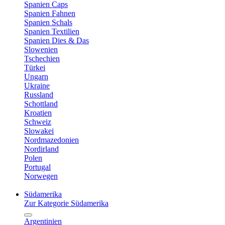
Spanien Caps
Spanien Fahnen
Spanien Schals
Spanien Textilien
Spanien Dies & Das
Slowenien
Tschechien
Türkei
Ungarn
Ukraine
Russland
Schottland
Kroatien
Schweiz
Slowakei
Nordmazedonien
Nordirland
Polen
Portugal
Norwegen
Südamerika
Zur Kategorie Südamerika
Argentinien