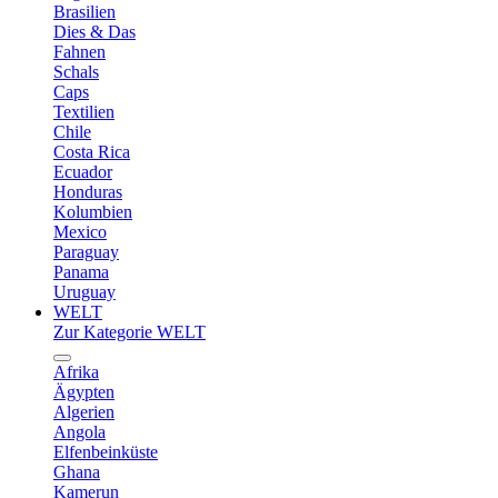
Brasilien
Dies & Das
Fahnen
Schals
Caps
Textilien
Chile
Costa Rica
Ecuador
Honduras
Kolumbien
Mexico
Paraguay
Panama
Uruguay
WELT
Zur Kategorie WELT
Afrika
Ägypten
Algerien
Angola
Elfenbeinküste
Ghana
Kamerun