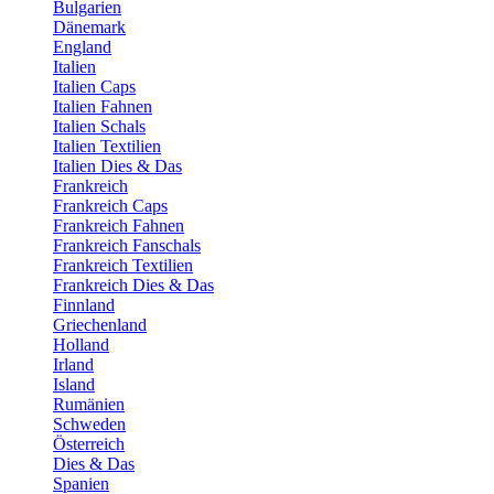
Bulgarien
Dänemark
England
Italien
Italien Caps
Italien Fahnen
Italien Schals
Italien Textilien
Italien Dies & Das
Frankreich
Frankreich Caps
Frankreich Fahnen
Frankreich Fanschals
Frankreich Textilien
Frankreich Dies & Das
Finnland
Griechenland
Holland
Irland
Island
Rumänien
Schweden
Österreich
Dies & Das
Spanien