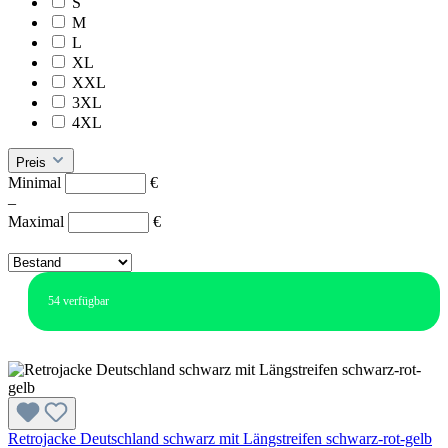
S
M
L
XL
XXL
3XL
4XL
Preis
Minimal
€
–
Maximal
€
54
verfügbar
Retrojacke Deutschland schwarz mit Längstreifen schwarz-rot-gelb