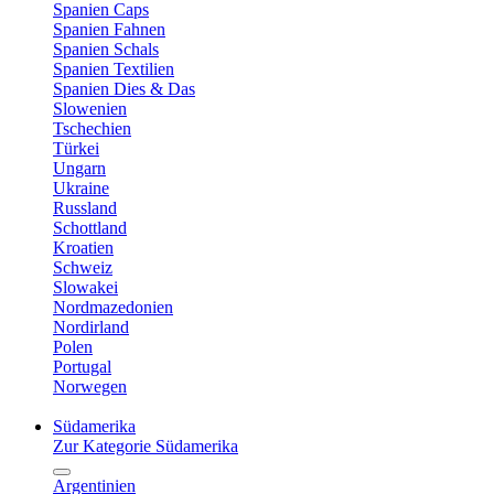
Spanien Caps
Spanien Fahnen
Spanien Schals
Spanien Textilien
Spanien Dies & Das
Slowenien
Tschechien
Türkei
Ungarn
Ukraine
Russland
Schottland
Kroatien
Schweiz
Slowakei
Nordmazedonien
Nordirland
Polen
Portugal
Norwegen
Südamerika
Zur Kategorie Südamerika
Argentinien