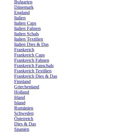
Bulgarien
Dänemark
England
Italien
Italien Caps
Italien Fahnen
Italien Schals
Italien Textilien
Italien Dies & Das
Frankreich
Frankreich Caps
Frankreich Fahnen
Frankreich Fanschals
Frankreich Textilien
Frankreich Dies & Das
Finnland
Griechenland
Holland
Irland
Island
Rumänien
Schweden
Österreich
Dies & Das
Spanien