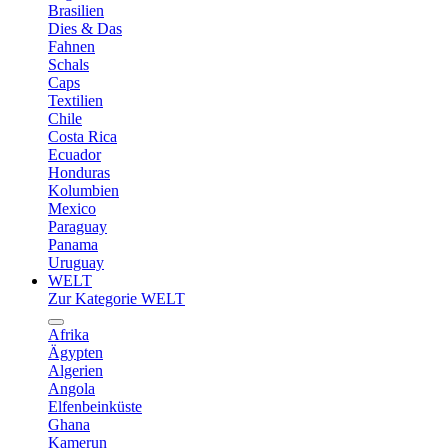
Brasilien
Dies & Das
Fahnen
Schals
Caps
Textilien
Chile
Costa Rica
Ecuador
Honduras
Kolumbien
Mexico
Paraguay
Panama
Uruguay
WELT
Zur Kategorie WELT
Afrika
Ägypten
Algerien
Angola
Elfenbeinküste
Ghana
Kamerun